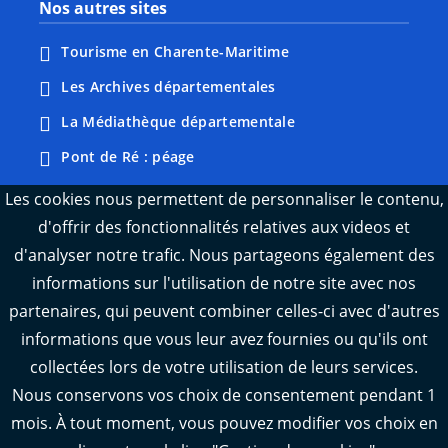
Nos autres sites
Tourisme en Charente-Maritime
Les Archives départementales
La Médiathèque départementale
Pont de Ré : péage
Webcams : Ré info trafic
Les cookies nous permettent de personnaliser le contenu,
d'offrir des fonctionnalités relatives aux videos et
Webcams : Oléron info trafic
d'analyser notre trafic. Nous partageons également des
Manger 17
informations sur l'utilisation de notre site avec nos
Emploi 17
partenaires, qui peuvent combiner celles-ci avec d'autres
L'Observatoire des territoires de Charente-
informations que vous leur avez fournies ou qu'ils ont
Maritime
collectées lors de votre utilisation de leurs services.
Nous conservons vos choix de consentement pendant 1
mois. À tout moment, vous pouvez modifier vos choix en