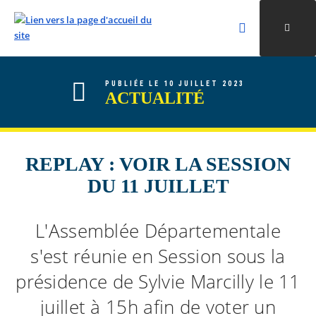
Rechercher
Ouvri
Valider la re
ALLER AU CONTENU
ALLER AU MENU
ALLER À LA RECHERCHE
PUBLIÉE LE 10 JUILLET 2023
ACTUALITÉ
REPLAY : VOIR LA SESSION
DU 11 JUILLET
L'Assemblée Départementale
s'est réunie en Session sous la
présidence de Sylvie Marcilly le 11
juillet à 15h afin de voter un