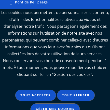
Pont de Ré : péage
Webcams : Ré info trafic
Les cookies nous permettent de personnaliser le contenu,
d'offrir des fonctionnalités relatives aux videos et
Webcams : Oléron info trafic
d'analyser notre trafic. Nous partageons également des
Manger 17
informations sur l'utilisation de notre site avec nos
Emploi 17
partenaires, qui peuvent combiner celles-ci avec d'autres
L'Observatoire des territoires de Charente-
informations que vous leur avez fournies ou qu'ils ont
Maritime
collectées lors de votre utilisation de leurs services.
Nous conservons vos choix de consentement pendant 1
mois. À tout moment, vous pouvez modifier vos choix en
cliquant sur le lien "Gestion des cookies".
Aide
Accessibilité : partiellement conforme
TOUT ACCEPTER
TOUT REFUSER
Mentions légales
Données personnelles
GÉRER MES COOKIES