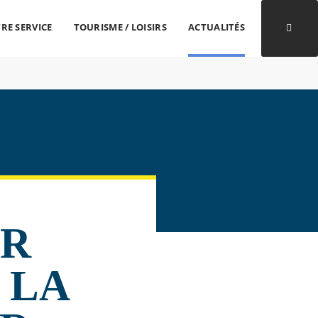
RE SERVICE
TOURISME / LOISIRS
ACTUALITÉS
Ouvri
IR
 LA