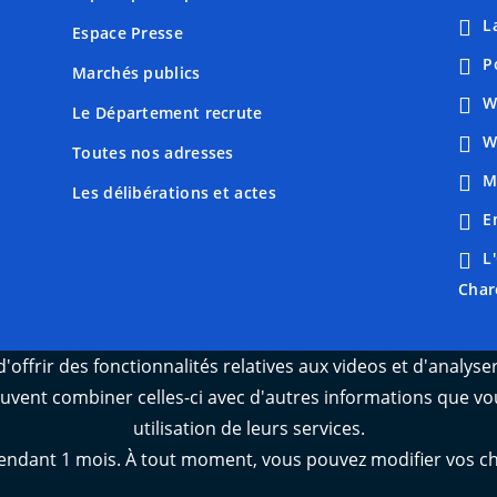
L
Espace Presse
P
Marchés publics
W
Le Département recrute
W
Toutes nos adresses
M
Les délibérations et actes
E
L
Char
'offrir des fonctionnalités relatives aux videos et d'analys
peuvent combiner celles-ci avec d'autres informations que vou
utilisation de leurs services.
ant 1 mois. À tout moment, vous pouvez modifier vos choix