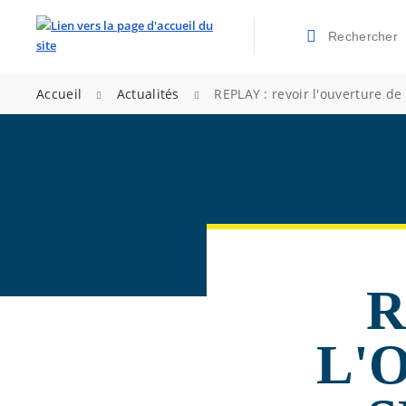
Rechercher
Valider la re
>
>
Accueil
Actualités
REPLAY : revoir l'ouverture de 
R
L'