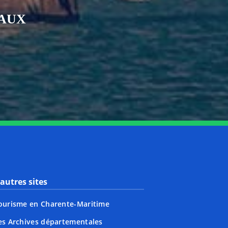
IAUX
nkedin
page Youtube
autres sites
ourisme en Charente-Maritime
es Archives départementales