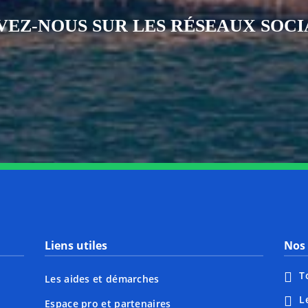
VEZ-NOUS SUR LES RÉSEAUX SOC
Notre page Instagram
Notre page Facebook
Notre page X
Notre page Tiktok
Notre page Li
Notre 
Liens utiles
Nos 
T
Les aides et démarches
L
Espace pro et partenaires