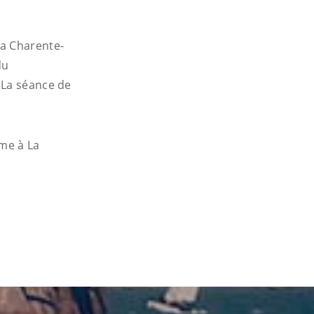
la Charente-
du
 La séance de
.
ime à La