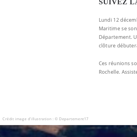
SUIVEZ L
Lundi 12 décemb
Maritime se sont
Département. Un
clôture débuter
Ces réunions so
Rochelle. Assist
Crédit image d'illustration : © Departement17