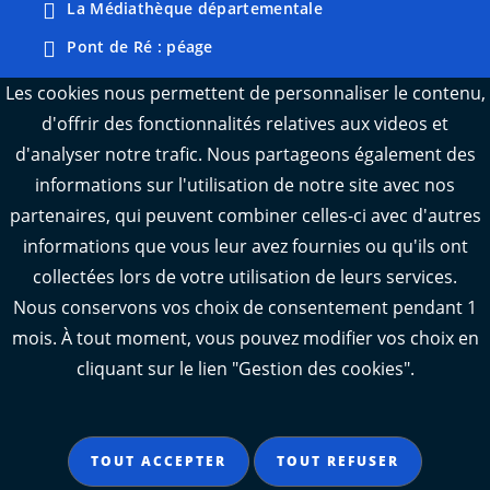
La Médiathèque départementale
Pont de Ré : péage
Webcams : Ré info trafic
Les cookies nous permettent de personnaliser le contenu,
d'offrir des fonctionnalités relatives aux videos et
Webcams : Oléron info trafic
d'analyser notre trafic. Nous partageons également des
Manger 17
informations sur l'utilisation de notre site avec nos
Emploi 17
partenaires, qui peuvent combiner celles-ci avec d'autres
L'Observatoire des territoires de Charente-
informations que vous leur avez fournies ou qu'ils ont
Maritime
collectées lors de votre utilisation de leurs services.
Nous conservons vos choix de consentement pendant 1
mois. À tout moment, vous pouvez modifier vos choix en
cliquant sur le lien "Gestion des cookies".
Aide
Accessibilité : partiellement conforme
TOUT ACCEPTER
TOUT REFUSER
Mentions légales