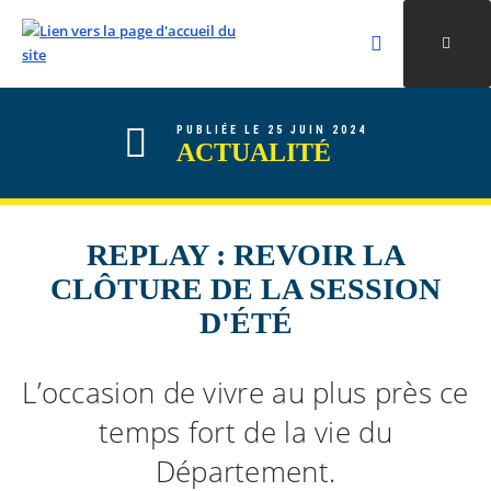
Rechercher
Ouvri
Valider la re
ALLER AU CONTENU
ALLER AU MENU
ALLER À LA RECHERCHE
PUBLIÉE LE 25 JUIN 2024
ACTUALITÉ
REPLAY : REVOIR LA
CLÔTURE DE LA SESSION
D'ÉTÉ
L’occasion de vivre au plus près ce
temps fort de la vie du
Département.