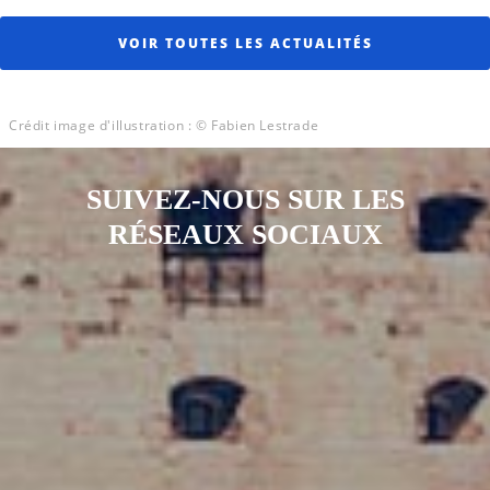
VOIR TOUTES LES ACTUALITÉS
Crédit image d'illustration : © Fabien Lestrade
SUIVEZ-NOUS SUR LES
RÉSEAUX SOCIAUX
Notre page Instagram
Notre page Facebook
Notre page X
Notre page Tiktok
Notre page Link
Notre page Youtube