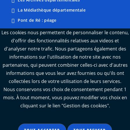
La Médiathèque départementale
Pont de Ré : péage
Webcams : Ré info trafic
Les cookies nous permettent de personnaliser le contenu,
d'offrir des fonctionnalités relatives aux videos et
Webcams : Oléron info trafic
d'analyser notre trafic. Nous partageons également des
Manger 17
informations sur l'utilisation de notre site avec nos
Emploi 17
partenaires, qui peuvent combiner celles-ci avec d'autres
L'Observatoire des territoires de Charente-
informations que vous leur avez fournies ou qu'ils ont
Maritime
collectées lors de votre utilisation de leurs services.
Nous conservons vos choix de consentement pendant 1
mois. À tout moment, vous pouvez modifier vos choix en
cliquant sur le lien "Gestion des cookies".
Aide
Accessibilité : partiellement conforme