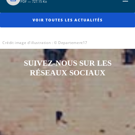
PDF — 727.15 Ko
VOIR TOUTES LES ACTUALITÉS
Crédit image d'illustration : © Departement17
SUIVEZ-NOUS SUR LES
RÉSEAUX SOCIAUX
Notre page Instagram
Notre page Facebook
Notre page X
Notre page Tiktok
Notre page Link
Notre page Youtube