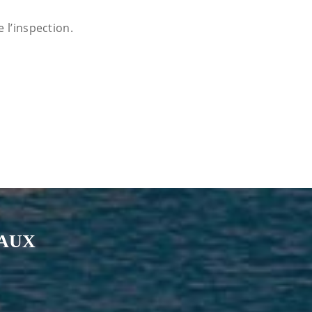
 l’inspection.
IAUX
nkedin
page Youtube