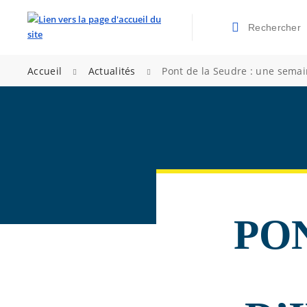
Rechercher
Valider la re
>
>
Accueil
Actualités
Pont de la Seudre : une semain
PON