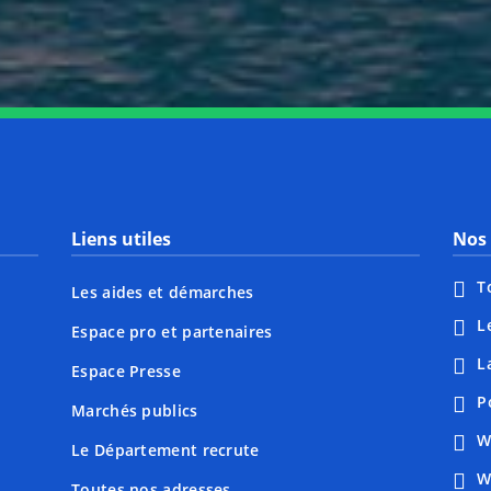
Liens utiles
Nos 
T
Les aides et démarches
L
Espace pro et partenaires
L
Espace Presse
P
Marchés publics
W
Le Département recrute
W
Toutes nos adresses