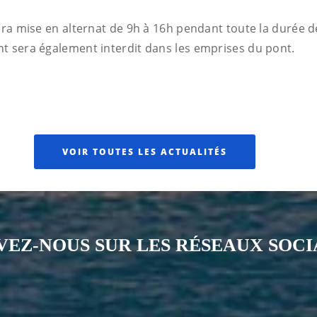
era mise en alternat de 9h à 16h pendant toute la durée de
t sera également interdit dans les emprises du pont.
VOIR TOUTES LES ACTUALITÉS
VEZ-NOUS SUR LES RÉSEAUX SOC
Notre page Instagram
Notre page Facebook
Notre page X
Notre page Tiktok
Notre page Li
Notre 