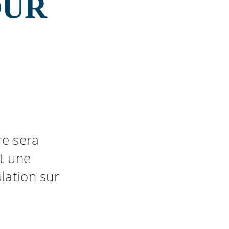
OUR
re sera
t une
lation sur