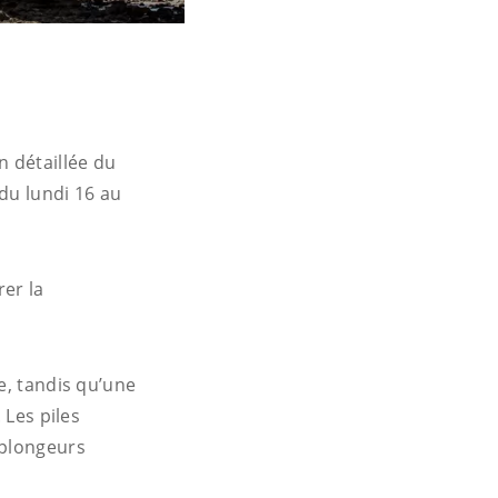
 détaillée du
du lundi 16 au
er la
e, tandis qu’une
 Les piles
 plongeurs