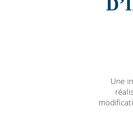
D’
Une in
réal
modificat