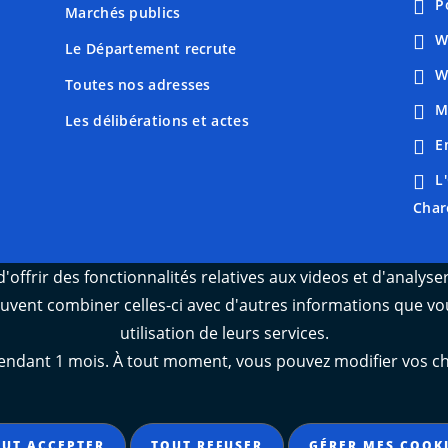
P
Marchés publics
W
Le Département recrute
W
Toutes nos adresses
M
Les délibérations et actes
E
L
Char
'offrir des fonctionnalités relatives aux videos et d'analys
peuvent combiner celles-ci avec d'autres informations que vou
utilisation de leurs services.
ant 1 mois. À tout moment, vous pouvez modifier vos choix
UT ACCEPTER
TOUT REFUSER
GÉRER MES COOK