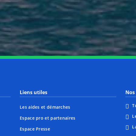
Notre page Instagram
Notre page Facebook
Notre page X
Notre page Tiktok
Notre page Li
Notre 
Liens utiles
Nos 
T
Les aides et démarches
L
Espace pro et partenaires
L
Espace Presse