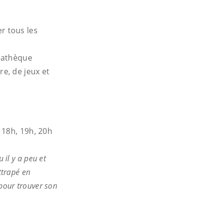
er tous les
diathèque
e, de jeux et
 18h, 19h, 20h
 il y a peu et
ttrapé en
 pour trouver son