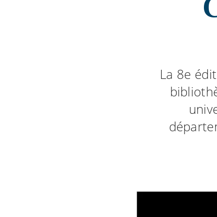
La 8e édit
biblioth
univ
départem