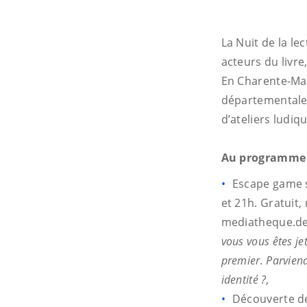
La Nuit de la le
acteurs du livre
En Charente-Mar
départementale 
d’ateliers ludiq
Au programme 
Escape game s
et 21h. Gratuit,
mediatheque.de
vous vous êtes je
premier. Parviend
identité ?,
Découverte de