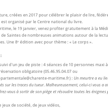
cture, créées en 2017 pour célébrer le plaisir de lire, fédér
, est organisé par le Centre national du livre.
itime, le 19 janvier, venez profiter gratuitement à la Mé
de Saintes de nombreuses animations autour de la lectur
ues. Une 8
édition avec pour thème : « Le corps ».
e
:
uivi d'un jeu de piste : 4 séances de 10 personnes maxi à
 réservation obligatoire (05.46.95.04.07 ou
partementale@charente-maritime.fr) :
Un meurtre a eu lieu
tés sur les traces du tueur. Malheureusement, celui-ci vous a a
rez-vous à sortir de son piège et résoudre toutes les énigmes
 jeux de société, de jeux vidéos,