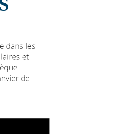
S
ée dans les
laires et
hèque
anvier de