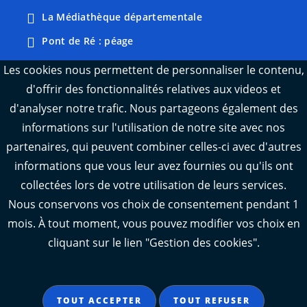
La Médiathèque départementale
Pont de Ré : péage
Webcams : Ré info trafic
Les cookies nous permettent de personnaliser le contenu,
d'offrir des fonctionnalités relatives aux videos et
Webcams : Oléron info trafic
d'analyser notre trafic. Nous partageons également des
Manger 17
informations sur l'utilisation de notre site avec nos
Emploi 17
partenaires, qui peuvent combiner celles-ci avec d'autres
L'Observatoire des territoires de Charente-
informations que vous leur avez fournies ou qu'ils ont
Maritime
collectées lors de votre utilisation de leurs services.
Nous conservons vos choix de consentement pendant 1
mois. À tout moment, vous pouvez modifier vos choix en
cliquant sur le lien "Gestion des cookies".
Aide
Accessibilité : partiellement conforme
TOUT ACCEPTER
TOUT REFUSER