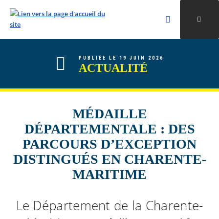
Rechercher
Ouvri
Valider la re
ALLER AU CONTENU
ALLER AU MENU
ALLER À LA RECHERCHE
PUBLIÉE LE 19 JUIN 2026
ACTUALITÉ
MÉDAILLE
DÉPARTEMENTALE : DES
PARCOURS D’EXCEPTION
DISTINGUÉS EN CHARENTE-
MARITIME
Le Département de la Charente-