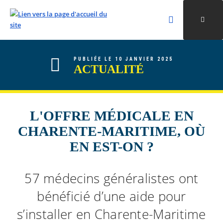
Rechercher
Ouvri
Valider la re
ALLER AU CONTENU
ALLER AU MENU
ALLER À LA RECHERCHE
PUBLIÉE LE 10 JANVIER 2025
ACTUALITÉ
L'OFFRE MÉDICALE EN
CHARENTE-MARITIME, OÙ
EN EST-ON ?
57 médecins généralistes ont
bénéficié d’une aide pour
s’installer en Charente-Maritime