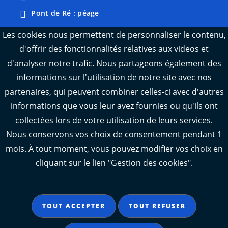
Pont de Ré : péage
Webcams : Ré info trafic
Les cookies nous permettent de personnaliser le contenu,
d'offrir des fonctionnalités relatives aux videos et
Webcams : Oléron info trafic
d'analyser notre trafic. Nous partageons également des
Manger 17
informations sur l'utilisation de notre site avec nos
Emploi 17
partenaires, qui peuvent combiner celles-ci avec d'autres
L'Observatoire des territoires de Charente-
informations que vous leur avez fournies ou qu'ils ont
Maritime
collectées lors de votre utilisation de leurs services.
Nous conservons vos choix de consentement pendant 1
mois. À tout moment, vous pouvez modifier vos choix en
cliquant sur le lien "Gestion des cookies".
Aide
Accessibilité : partiellement conforme
TOUT ACCEPTER
TOUT REFUSER
Mentions légales