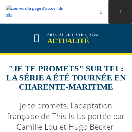
Rechercher
Ouvri
Valider la re
ALLER AU CONTENU
ALLER AU MENU
ALLER À LA RECHERCHE
PUBLIÉE LE 3 AVRIL 2023
ACTUALITÉ
"JE TE PROMETS" SUR TF1 :
LA SÉRIE A ÉTÉ TOURNÉE EN
CHARENTE-MARITIME
Je te promets, l'adaptation
française de This Is Us portée par
Camille Lou et Hugo Becker,