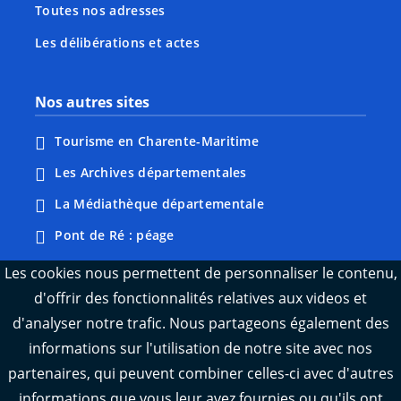
Toutes nos adresses
Les délibérations et actes
Nos autres sites
Tourisme en Charente-Maritime
Les Archives départementales
La Médiathèque départementale
Pont de Ré : péage
Webcams : Ré info trafic
Les cookies nous permettent de personnaliser le contenu,
d'offrir des fonctionnalités relatives aux videos et
Webcams : Oléron info trafic
d'analyser notre trafic. Nous partageons également des
Manger 17
informations sur l'utilisation de notre site avec nos
Emploi 17
partenaires, qui peuvent combiner celles-ci avec d'autres
L'Observatoire des territoires de Charente-
informations que vous leur avez fournies ou qu'ils ont