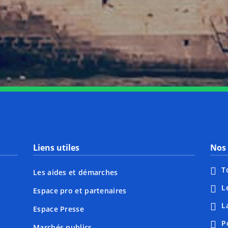
Notre page Instagram
Notre page Facebook
Notre page X
Notre page Tiktok
Notre page Li
Notre 
Liens utiles
Nos 
T
Les aides et démarches
L
Espace pro et partenaires
L
Espace Presse
P
Marchés publics