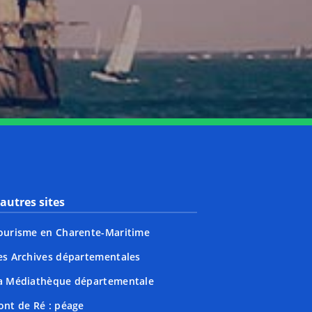
nkedin
page Youtube
autres sites
ourisme en Charente-Maritime
es Archives départementales
a Médiathèque départementale
ont de Ré : péage