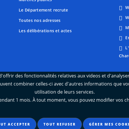
W
Le Département recrute
W
Toutes nos adresses
M
Les délibérations et actes
E
L
Char
'offrir des fonctionnalités relatives aux videos et d'analys
peuvent combiner celles-ci avec d'autres informations que vou
utilisation de leurs services.
ant 1 mois. À tout moment, vous pouvez modifier vos choix
UT ACCEPTER
TOUT REFUSER
GÉRER MES COOK
t conforme
Mentions légales
Données personnelles