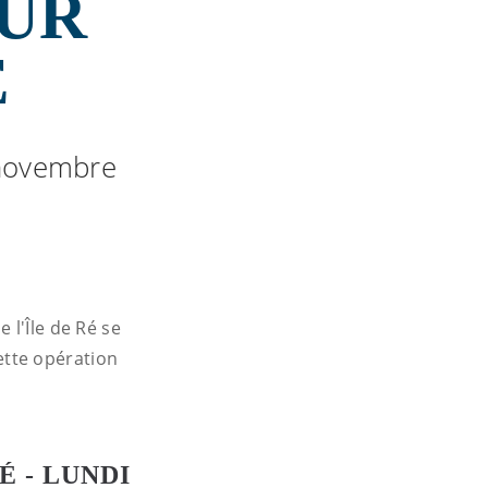
SUR
É
8 novembre
 l'Île de Ré se
ette opération
É - LUNDI