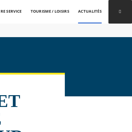
RE SERVICE
TOURISME / LOISIRS
ACTUALITÉS
Ouvri
ET
E