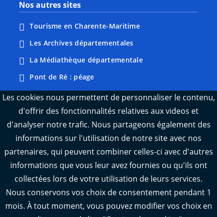
Nos autres sites
Tourisme en Charente-Maritime
Les Archives départementales
La Médiathèque départementale
Pont de Ré : péage
Webcams : Ré info trafic
Les cookies nous permettent de personnaliser le contenu,
d'offrir des fonctionnalités relatives aux videos et
Webcams : Oléron info trafic
d'analyser notre trafic. Nous partageons également des
Manger 17
informations sur l'utilisation de notre site avec nos
Emploi 17
partenaires, qui peuvent combiner celles-ci avec d'autres
L'Observatoire des territoires de Charente-
informations que vous leur avez fournies ou qu'ils ont
Maritime
collectées lors de votre utilisation de leurs services.
Nous conservons vos choix de consentement pendant 1
mois. À tout moment, vous pouvez modifier vos choix en