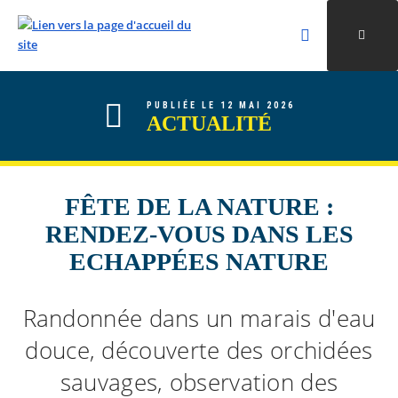
Rechercher
Ouvri
Valider la re
ALLER AU CONTENU
ALLER AU MENU
ALLER À LA RECHERCHE
PUBLIÉE LE 12 MAI 2026
ACTUALITÉ
FÊTE DE LA NATURE :
RENDEZ-VOUS DANS LES
ECHAPPÉES NATURE
Randonnée dans un marais d'eau
douce, découverte des orchidées
sauvages, observation des