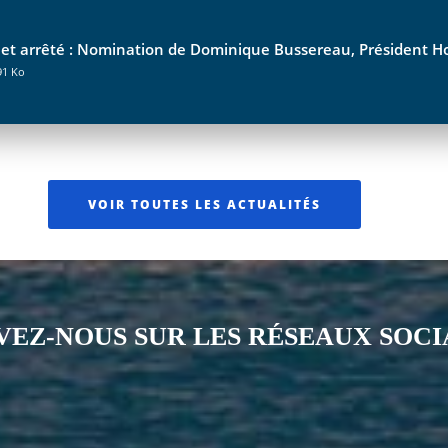
 et arrêté : Nomination de Dominique Bussereau, Président H
91 Ko
VOIR TOUTES LES ACTUALITÉS
VEZ-NOUS SUR LES RÉSEAUX SOC
Notre page Instagram
Notre page Facebook
Notre page X
Notre page Tiktok
Notre page Li
Notre 