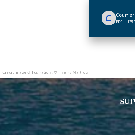
Courrier
PDF — 175.
Crédit image d'illustration : © Thierry Martrou
SUI