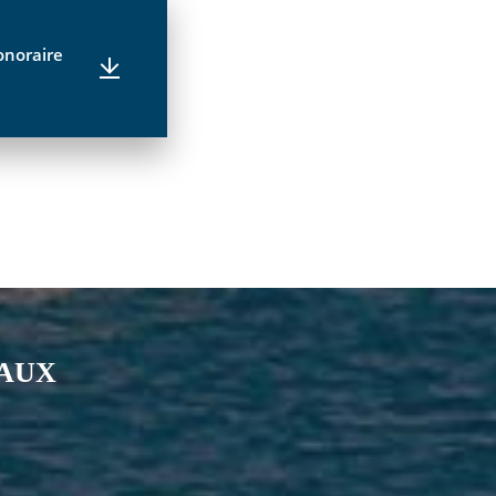
onoraire
IAUX
nkedin
page Youtube