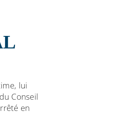
U
AL
ime, lui
 du Conseil
rrêté en