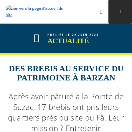
Rechercher
Ouvri
Valider la re
ALLER AU CONTENU
ALLER AU MENU
ALLER À LA RECHERCHE
PUBLIÉE LE 22 JUIN 2026
ACTUALITÉ
DES BREBIS AU SERVICE DU
PATRIMOINE À BARZAN
Après avoir pâturé à la Pointe de
Suzac, 17 brebis ont pris leurs
quartiers près du site du Fâ. Leur
mission ? Entretenir