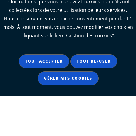
informations que vous leur avez fournies ou qu'ils ont
RÉSEAUX SOCIAUX
collectées lors de votre utilisation de leurs services.
Nous conservons vos choix de consentement pendant 1
mois. À tout moment, vous pouvez modifier vos choix en
Notre page Instagram
Notre page Facebook
Notre page X
Notre page Tiktok
Notre page Link
cliquant sur le lien "Gestion des cookies".
Notre page Youtube
TOUT ACCEPTER
TOUT REFUSER
GÉRER MES COOKIES
Contacter le Département
Département de La Charente-Maritime
85 boulevard de la république
CS 60003