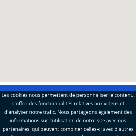
VOIR TOUTES LES ACTUALITÉS
Les cookies nous permettent de personnaliser le contenu,
d'offrir des fonctionnalités relatives aux videos et
d'analyser notre trafic. Nous partageons également des
Crédit image d'illustration : © AD17
informations sur l'utilisation de notre site avec nos
partenaires, qui peuvent combiner celles-ci avec d'autres
SUIVEZ-NOUS SUR LES