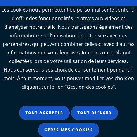
Webcams : Ré info trafic
Les cookies nous permettent de personnaliser le contenu,
d'offrir des fonctionnalités relatives aux videos et
Webcams : Oléron info trafic
d'analyser notre trafic. Nous partageons également des
Manger 17
informations sur l'utilisation de notre site avec nos
Emploi 17
partenaires, qui peuvent combiner celles-ci avec d'autres
L'Observatoire des territoires de Charente-
informations que vous leur avez fournies ou qu'ils ont
Maritime
collectées lors de votre utilisation de leurs services.
Nous conservons vos choix de consentement pendant 1
mois. À tout moment, vous pouvez modifier vos choix en
cliquant sur le lien "Gestion des cookies".
Aide
Accessibilité : partiellement conforme
TOUT ACCEPTER
TOUT REFUSER
Mentions légales
Données personnelles
GÉRER MES COOKIES
Gestion des cookies
Contact