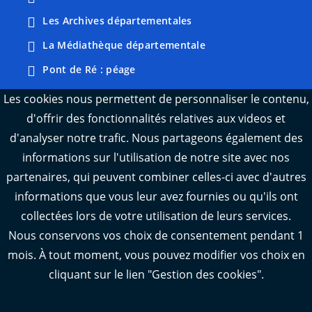
Les Archives départementales
La Médiathèque départementale
Pont de Ré : péage
Webcams : Ré info trafic
Les cookies nous permettent de personnaliser le contenu,
d'offrir des fonctionnalités relatives aux videos et
Webcams : Oléron info trafic
d'analyser notre trafic. Nous partageons également des
Manger 17
informations sur l'utilisation de notre site avec nos
Emploi 17
partenaires, qui peuvent combiner celles-ci avec d'autres
L'Observatoire des territoires de Charente-
informations que vous leur avez fournies ou qu'ils ont
Maritime
collectées lors de votre utilisation de leurs services.
Nous conservons vos choix de consentement pendant 1
mois. À tout moment, vous pouvez modifier vos choix en
cliquant sur le lien "Gestion des cookies".
Aide