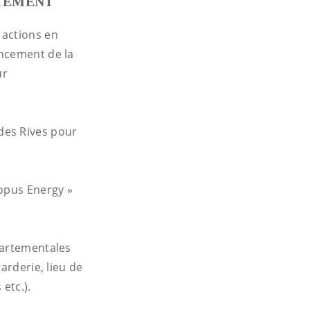
RTEMENT
 actions en
ancement de la
ur
des Rives pour
topus Energy »
.
partementales
arderie, lieu de
etc.).