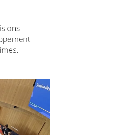
isions
oppement
times.