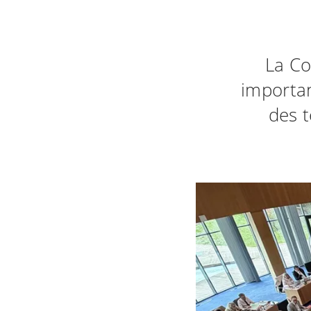
La Co
importa
des t