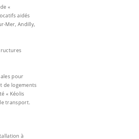
 de «
ocatifs aidés
r-Mer, Andilly,
tructures
cales pour
êt de logements
é « Kéolis
 de transport.
tallation à