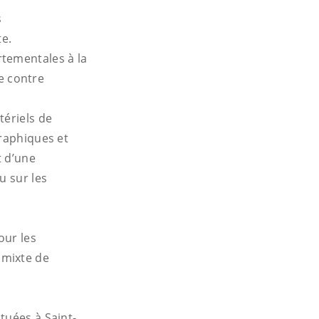
s
te.
rtementales à la
e contre
tériels de
graphiques et
t d’une
u sur les
our les
 mixte de
tuées à Saint-