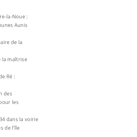
rre-la-Noue :
munes Aunis
aire de la
 la maîtrise
de Ré :
on des
pour les
34 dans la voirie
de l’île