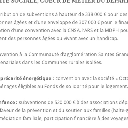
ITE SOCIALE, COEUR DE METIER DU DEPA
ribution de subventions à hauteur de 338 000 € pour des
onnes âgées et d’une enveloppe de 307 000 € pour le fin
ion d’une convention avec la CNSA, l’ARS et la MDPH po
nt des personnes âgées ou vivant avec un handicap.
bvention à la Communauté d’agglomération Saintes Gran
tenariales dans les Communes rurales isolées.
 précarité énergétique :
convention avec la société « Oc
ménages éligibles au Fonds de solidarité pour le logement
nfance :
subventions de 520 000 € à des associations dé
aveur de la prévention et du soutien aux familles (halte-g
 médiation familiale, participation financière à des voyages 