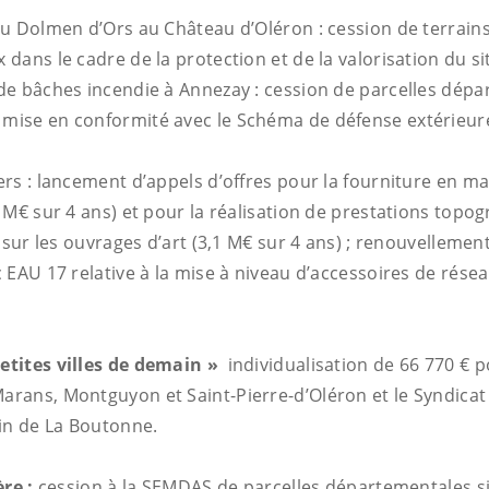
du Dolmen d’Ors au Château d’Oléron : cession de terrain
ans le cadre de la protection et de la valorisation du si
de bâches incendie à Annezay : cession de parcelles dépa
ise en conformité avec le Schéma de défense extérieur
rs : lancement d’appels d’offres pour la fourniture en ma
 M€ sur 4 ans) et pour la réalisation de prestations topo
 sur les ouvrages d’art (3,1 M€ sur 4 ans) ; renouvellemen
EAU 17 relative à la mise à niveau d’accessoires de résea
tites villes de demain »
individualisation de 66 770 € p
ans, Montguyon et Saint-Pierre-d’Oléron et le Syndicat
in de La Boutonne.
ère :
cession à la SEMDAS de parcelles départementales si