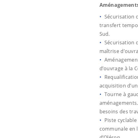
Aménagements 
Sécurisation d
transfert temp
Sud.
Sécurisation 
maîtrise d’ouvr
Aménagements 
d’ouvrage à la
Requalificatio
acquisition d’un
Tourne à gauch
aménagements.- C
besoins des tra
Piste cyclable
communale en li
d’Oléron.