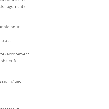
n de logements
onale pour
rtrou.
yte (accotement
ophe et à
ssion d’une