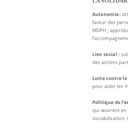
LA SOLIDAR
Autonomie :
att
faveur des pers
MDPH ; approbat
l’accompagneme
Lien social :
su
des actions par
Lutte contre la
pour aider les 
Politique de l’e
qui œuvrent en f
sociabilisation,