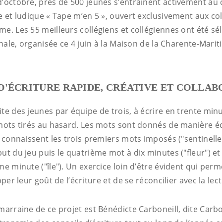
d’octobre, près de 500 jeunes s’entraînent activement au
e et ludique « Tape m’en 5 », ouvert exclusivement aux co
me. Les 55 meilleurs collégiens et collégiennes ont été s
finale, organisée ce 4 juin à la Maison de la Charente-Marit
'ÉCRITURE RAPIDE, CRÉATIVE ET COLLA
te des jeunes par équipe de trois, à écrire en trente min
 mots tirés au hasard. Les mots sont donnés de manière 
s connaissent les trois premiers mots imposés ("sentinell
ut du jeu puis le quatrième mot à dix minutes ("fleur") et
me minute ("île"). Un exercice loin d’être évident qui per
er leur goût de l’écriture et de se réconcilier avec la lec
marraine de ce projet est Bénédicte Carboneill, dite Carb