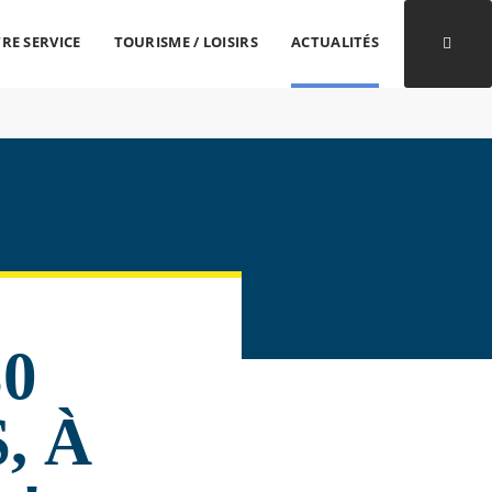
RE SERVICE
TOURISME / LOISIRS
ACTUALITÉS
Ouvri
0
, À