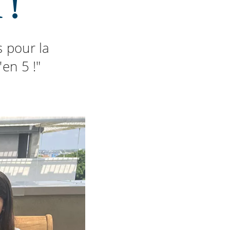
 !
s pour la
en 5 !"