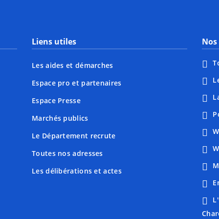
Liens utiles
Nos 
T
Les aides et démarches
L
Espace pro et partenaires
L
Espace Presse
P
Marchés publics
W
Le Département recrute
W
Toutes nos adresses
M
Les délibérations et actes
E
L
Char