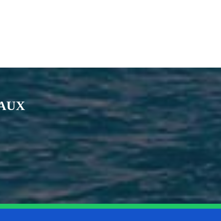
IAUX
nkedin
page Youtube