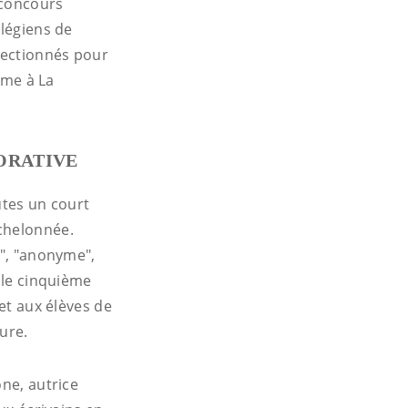
 concours
llégiens de
électionnés pour
ime à La
BORATIVE
utes un court
échelonnée.
e", "anonyme",
 le cinquième
met aux élèves de
ture.
one, autrice