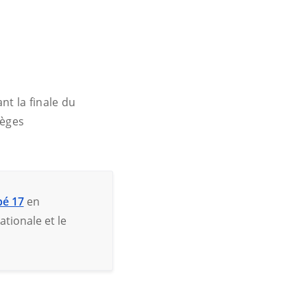
t la finale du
lèges
pé 17
en
tionale et le