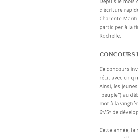
Depuis le mois 
d’écriture rapid
Charente-Mariti
participer à la 
Rochelle.
CONCOURS D
Ce concours invi
récit avec cinq
Ainsi, les jeune
"peuple") au déb
mot à la vingtiè
6
/5
de développ
e
e
Cette année, la 