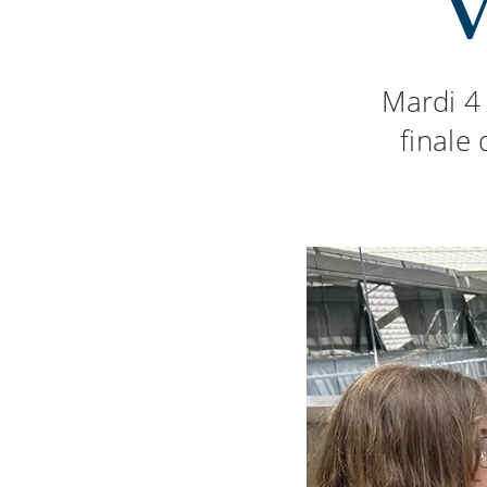
V
Mardi 4 
finale