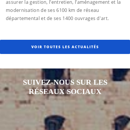
assurer la gestion, l’entretien, l’aménagement et la
modernisation de ses 6100 km de réseau
départemental et de ses 1400 ouvrages d'art.
VOIR TOUTES LES ACTUALITÉS
SUIVEZ-NOUS SUR LES
RÉSEAUX SOCIAUX
Notre page Instagram
Notre page Facebook
Notre page X
Notre page Tiktok
Notre page Link