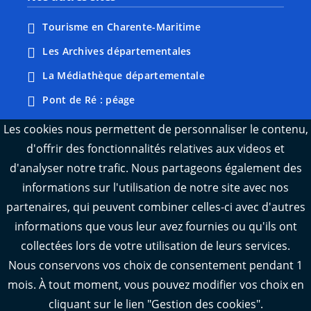
Tourisme en Charente-Maritime
Les Archives départementales
La Médiathèque départementale
Pont de Ré : péage
Webcams : Ré info trafic
Les cookies nous permettent de personnaliser le contenu,
d'offrir des fonctionnalités relatives aux videos et
Webcams : Oléron info trafic
d'analyser notre trafic. Nous partageons également des
Manger 17
informations sur l'utilisation de notre site avec nos
Emploi 17
partenaires, qui peuvent combiner celles-ci avec d'autres
L'Observatoire des territoires de Charente-
informations que vous leur avez fournies ou qu'ils ont
Maritime
collectées lors de votre utilisation de leurs services.
Nous conservons vos choix de consentement pendant 1
mois. À tout moment, vous pouvez modifier vos choix en
cliquant sur le lien "Gestion des cookies".