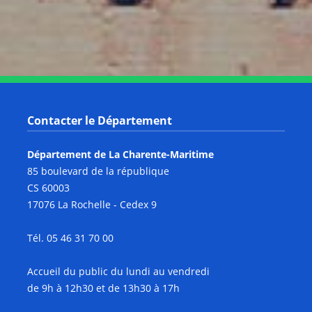
Notre page Youtube
Contacter le Département
Département de La Charente-Maritime
85 boulevard de la république
CS 60003
17076 La Rochelle - Cedex 9
Tél. 05 46 31 70 00
Accueil du public du lundi au vendredi
de 9h à 12h30 et de 13h30 à 17h