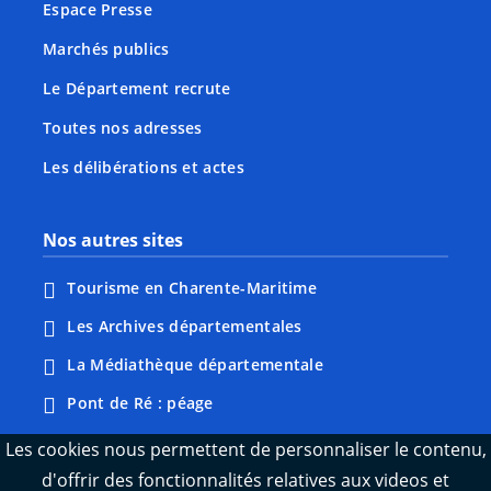
Espace Presse
Marchés publics
Le Département recrute
Toutes nos adresses
Les délibérations et actes
Nos autres sites
Tourisme en Charente-Maritime
Les Archives départementales
La Médiathèque départementale
Pont de Ré : péage
Webcams : Ré info trafic
Les cookies nous permettent de personnaliser le contenu,
d'offrir des fonctionnalités relatives aux videos et
Webcams : Oléron info trafic