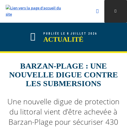
Rechercher
Ouvri
Valider la re
ALLER AU CONTENU
ALLER AU MENU
ALLER À LA RECHERCHE
PUBLIÉE LE 8 JUILLET 2026
ACTUALITÉ
BARZAN-PLAGE : UNE
NOUVELLE DIGUE CONTRE
LES SUBMERSIONS
Une nouvelle digue de protection
du littoral vient d’être achevée à
Barzan-Plage pour sécuriser 430