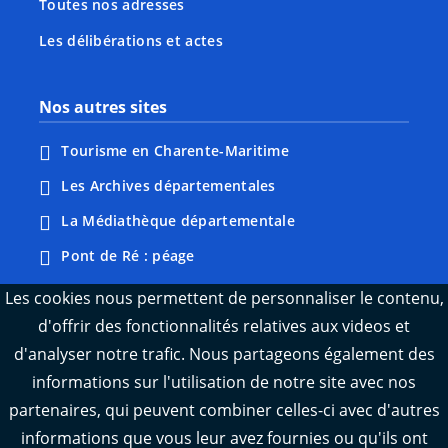
Toutes nos adresses
Les délibérations et actes
Nos autres sites
Tourisme en Charente-Maritime
Les Archives départementales
La Médiathèque départementale
Pont de Ré : péage
Webcams : Ré info trafic
Les cookies nous permettent de personnaliser le contenu,
d'offrir des fonctionnalités relatives aux videos et
Webcams : Oléron info trafic
d'analyser notre trafic. Nous partageons également des
Manger 17
informations sur l'utilisation de notre site avec nos
Emploi 17
partenaires, qui peuvent combiner celles-ci avec d'autres
L'Observatoire des territoires de Charente-
informations que vous leur avez fournies ou qu'ils ont