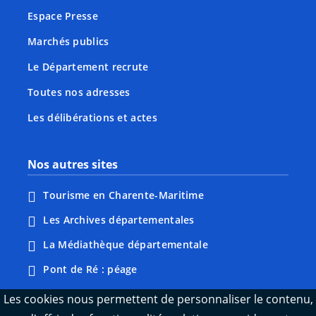
Espace Presse
Marchés publics
Le Département recrute
Toutes nos adresses
Les délibérations et actes
Nos autres sites
Tourisme en Charente-Maritime
Les Archives départementales
La Médiathèque départementale
Pont de Ré : péage
Webcams : Ré info trafic
Les cookies nous permettent de personnaliser le contenu,