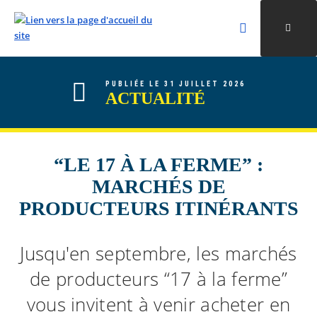
Rechercher
Ouvri
Valider la re
ALLER AU CONTENU
ALLER AU MENU
ALLER À LA RECHERCHE
PUBLIÉE LE 31 JUILLET 2026
ACTUALITÉ
“LE 17 À LA FERME” :
MARCHÉS DE
PRODUCTEURS ITINÉRANTS
Jusqu'en septembre, les marchés
de producteurs “17 à la ferme”
vous invitent à venir acheter en