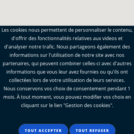
Les cookies nous permettent de personnaliser le contenu,
d'offrir des fonctionnalités relatives aux videos et
d'analyser notre trafic. Nous partageons également des
informations sur l'utilisation de notre site avec nos
VOIR TOUTES LES ACTUALITÉS
partenaires, qui peuvent combiner celles-ci avec d'autres
informations que vous leur avez fournies ou qu'ils ont
Crédit image d'illustration : © Departement17
collectées lors de votre utilisation de leurs services.
Nous conservons vos choix de consentement pendant 1
mois. À tout moment, vous pouvez modifier vos choix en
SUIVEZ-NOUS SUR LES
cliquant sur le lien "Gestion des cookies".
RÉSEAUX SOCIAUX
Notre page Instagram
Notre page Facebook
Notre page X
Notre page Tiktok
Notre page Link
TOUT ACCEPTER
TOUT REFUSER