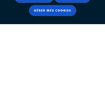
GÉRER MES COOKIES
Notre page Youtube
Contacter le Département
Département de La Charente-Maritime
85 boulevard de la république
CS 60003
17076 La Rochelle - Cedex 9
Tél. 05 46 31 70 00
Accueil du public du lundi au vendredi