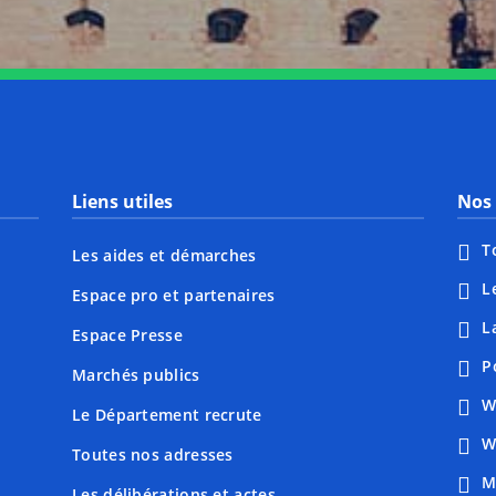
Liens utiles
Nos 
T
Les aides et démarches
L
Espace pro et partenaires
L
Espace Presse
P
Marchés publics
W
Le Département recrute
W
Toutes nos adresses
M
Les délibérations et actes