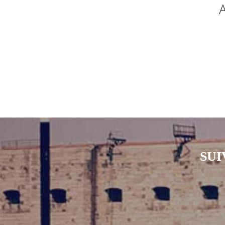
A
SUI