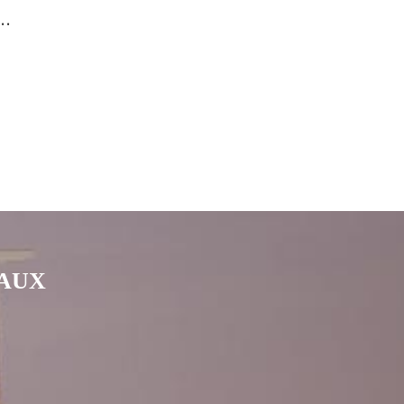
..
IAUX
nkedin
page Youtube