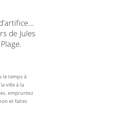
d’artifice…
rs de Jules
-Plage.
s le temps à
 ville à la
dres, empruntez
pon et faites