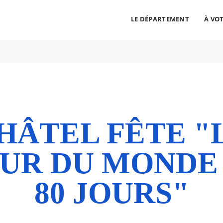
LE DÉPARTEMENT
À VOT
cherche
ALLER AU CONTENU
ALLER AU MENU
ALLER À LA RECHERCHE
HÂTEL FÊTE "
UR DU MONDE
80 JOURS"