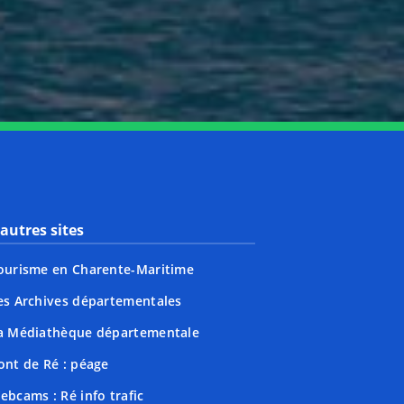
nkedin
page Youtube
autres sites
ourisme en Charente-Maritime
es Archives départementales
a Médiathèque départementale
ont de Ré : péage
ebcams : Ré info trafic