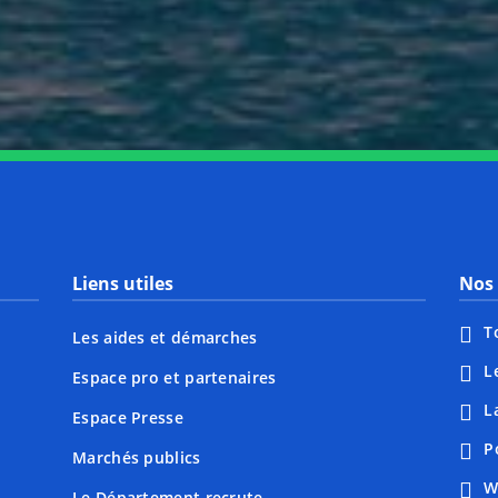
Notre page Instagram
Notre page Facebook
Notre page X
Notre page Tiktok
Notre page Li
Notre 
Liens utiles
Nos 
T
Les aides et démarches
L
Espace pro et partenaires
L
Espace Presse
P
Marchés publics
W
Le Département recrute