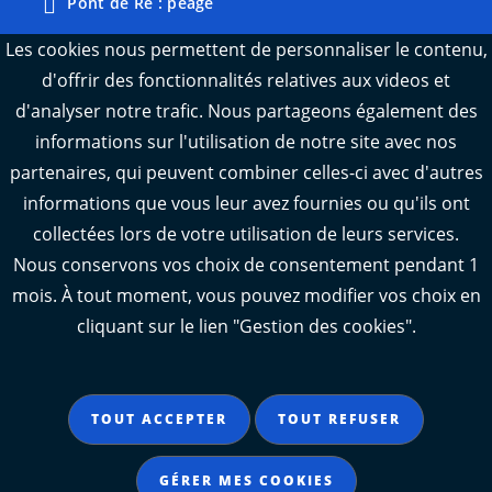
Pont de Ré : péage
Webcams : Ré info trafic
Les cookies nous permettent de personnaliser le contenu,
d'offrir des fonctionnalités relatives aux videos et
Webcams : Oléron info trafic
d'analyser notre trafic. Nous partageons également des
Manger 17
informations sur l'utilisation de notre site avec nos
Emploi 17
partenaires, qui peuvent combiner celles-ci avec d'autres
L'Observatoire des territoires de Charente-
informations que vous leur avez fournies ou qu'ils ont
Maritime
collectées lors de votre utilisation de leurs services.
Nous conservons vos choix de consentement pendant 1
mois. À tout moment, vous pouvez modifier vos choix en
cliquant sur le lien "Gestion des cookies".
Aide
Accessibilité : partiellement conforme
TOUT ACCEPTER
TOUT REFUSER
Mentions légales
Données personnelles
GÉRER MES COOKIES