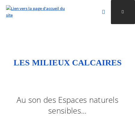
Rechercher
Ouvri
Valider la re
ALLER AU CONTENU
ALLER AU MENU
ALLER À LA RECHERCHE
LES MILIEUX CALCAIRES
Au son des Espaces naturels
sensibles...