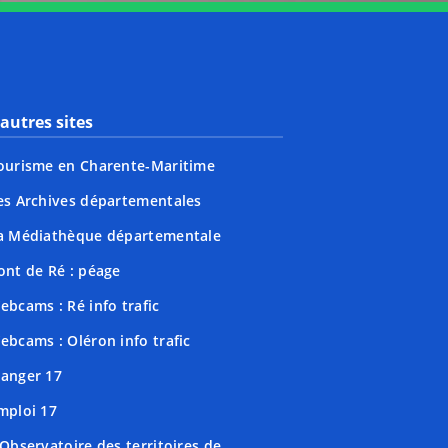
autres sites
ourisme en Charente-Maritime
es Archives départementales
a Médiathèque départementale
ont de Ré : péage
ebcams : Ré info trafic
ebcams : Oléron info trafic
anger 17
mploi 17
'Observatoire des territoires de