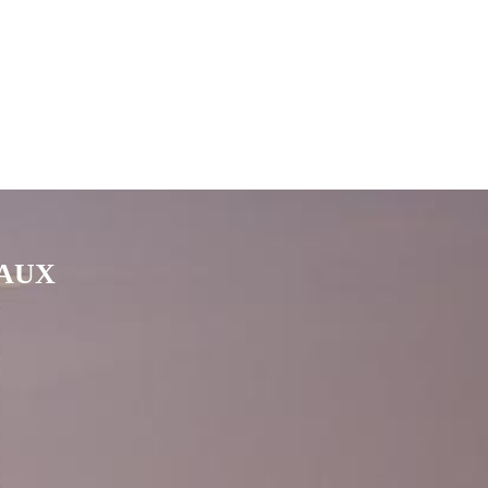
IAUX
nkedin
page Youtube