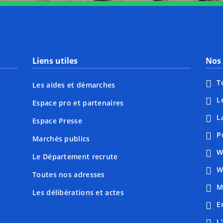
Liens utiles
Nos 
T
Les aides et démarches
L
Espace pro et partenaires
L
Espace Presse
P
Marchés publics
W
Le Département recrute
W
Toutes nos adresses
M
Les délibérations et actes
E
L