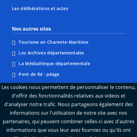
Les délibérations et actes
Nos autres sites
Tourisme en Charente-Maritime
Les Archives départementales
La Médiathèque départementale
Pont de Ré : péage
Webcams : Ré info trafic
Les cookies nous permettent de personnaliser le contenu,
d'offrir des fonctionnalités relatives aux videos et
Webcams : Oléron info trafic
d'analyser notre trafic. Nous partageons également des
Manger 17
informations sur l'utilisation de notre site avec nos
Emploi 17
partenaires, qui peuvent combiner celles-ci avec d'autres
L'Observatoire des territoires de Charente-
informations que vous leur avez fournies ou qu'ils ont
Maritime