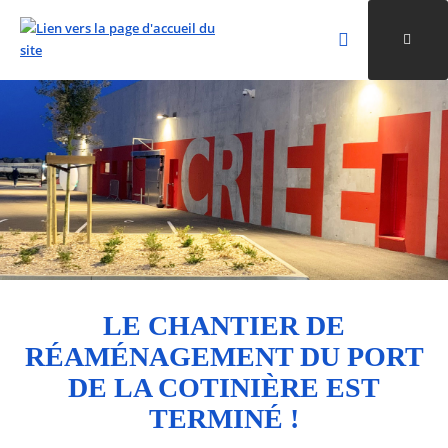
Rechercher
Ouvri
Valider la re
ALLER AU CONTENU
ALLER AU MENU
ALLER À LA RECHERCHE
LE CHANTIER DE
RÉAMÉNAGEMENT DU PORT
DE LA COTINIÈRE EST
TERMINÉ !