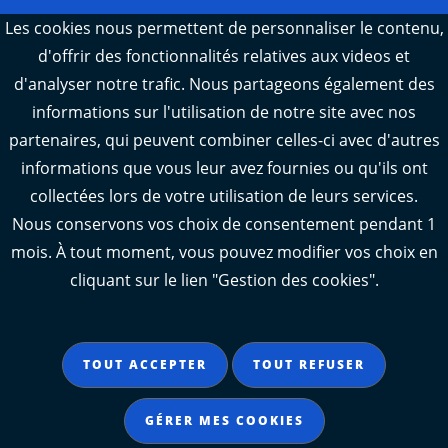
Webcams : Ré info trafic
Les cookies nous permettent de personnaliser le contenu,
d'offrir des fonctionnalités relatives aux videos et
Webcams : Oléron info trafic
d'analyser notre trafic. Nous partageons également des
Manger 17
informations sur l'utilisation de notre site avec nos
Emploi 17
partenaires, qui peuvent combiner celles-ci avec d'autres
L'Observatoire des territoires de Charente-
informations que vous leur avez fournies ou qu'ils ont
Maritime
collectées lors de votre utilisation de leurs services.
Nous conservons vos choix de consentement pendant 1
mois. À tout moment, vous pouvez modifier vos choix en
cliquant sur le lien "Gestion des cookies".
Aide
Accessibilité : partiellement conforme
TOUT ACCEPTER
TOUT REFUSER
Mentions légales
Données personnelles
GÉRER MES COOKIES
Gestion des cookies
Contact