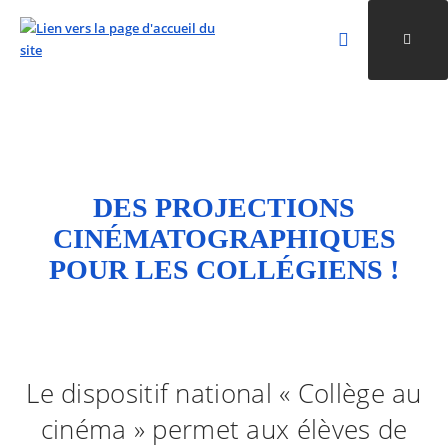
Rechercher
Ouvri
Valider la re
ALLER AU CONTENU
ALLER AU MENU
ALLER À LA RECHERCHE
DES PROJECTIONS
CINÉMATOGRAPHIQUES
POUR LES COLLÉGIENS !
Le dispositif national « Collège au
cinéma » permet aux élèves de