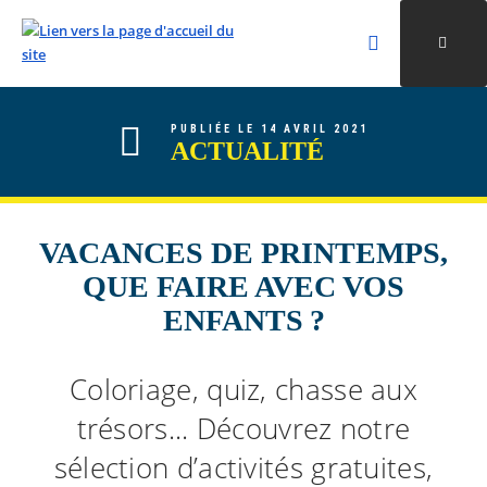
Rechercher
Ouvri
Valider la re
ALLER AU CONTENU
ALLER AU MENU
ALLER À LA RECHERCHE
PUBLIÉE LE 14 AVRIL 2021
ACTUALITÉ
VACANCES DE PRINTEMPS,
QUE FAIRE AVEC VOS
ENFANTS ?
Coloriage, quiz, chasse aux
trésors... Découvrez notre
sélection d’activités gratuites,