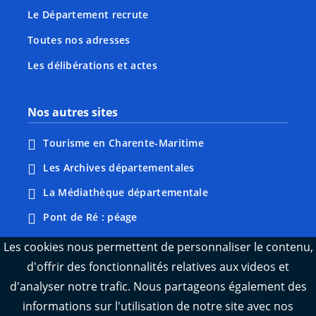
Le Département recrute
Toutes nos adresses
Les délibérations et actes
Nos autres sites
Tourisme en Charente-Maritime
Les Archives départementales
La Médiathèque départementale
Pont de Ré : péage
Webcams : Ré info trafic
Les cookies nous permettent de personnaliser le contenu,
d'offrir des fonctionnalités relatives aux videos et
Webcams : Oléron info trafic
d'analyser notre trafic. Nous partageons également des
Manger 17
informations sur l'utilisation de notre site avec nos
Emploi 17