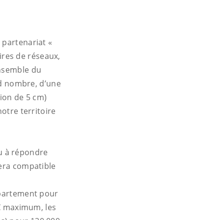
 partenariat «
aires de réseaux,
ensemble du
and nombre, d’une
tion de 5 cm)
otre territoire
u à répondre
sera compatible
épartement pour
 € maximum, les