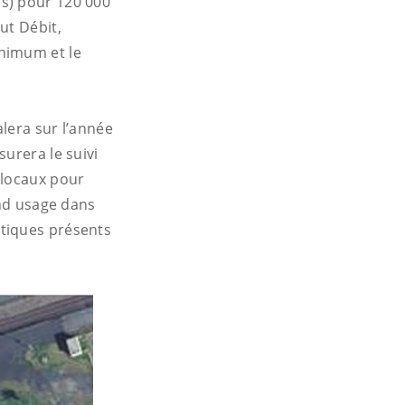
s) pour 120 000
ut Débit,
nimum et le
lera sur l’année
urera le suivi
 locaux pour
and usage dans
atiques présents