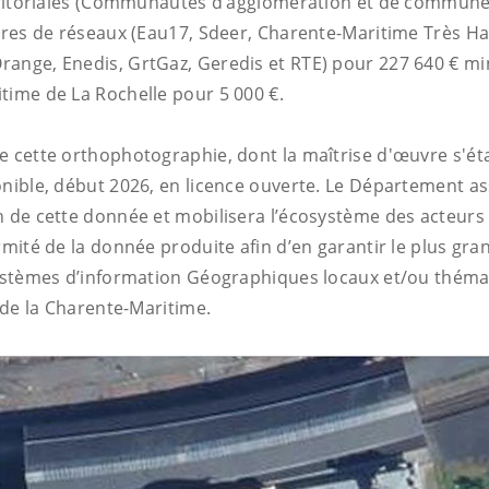
erritoriales (Communautés d’agglomération et de commune
aires de réseaux (Eau17, Sdeer, Charente-Maritime Très Ha
ange, Enedis, GrtGaz, Geredis et RTE) pour 227 640 € mi
time de La Rochelle pour 5 000 €.
e cette orthophotographie, dont la maîtrise d'œuvre s'éta
nible, début 2026, en licence ouverte. Le Département ass
n de cette donnée et mobilisera l’écosystème des acteurs
rmité de la donnée produite afin d’en garantir le plus gr
Systèmes d’information Géographiques locaux et/ou thém
e de la Charente-Maritime.