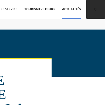
RE SERVICE
TOURISME / LOISIRS
ACTUALITÉS
Ouvri
E
E