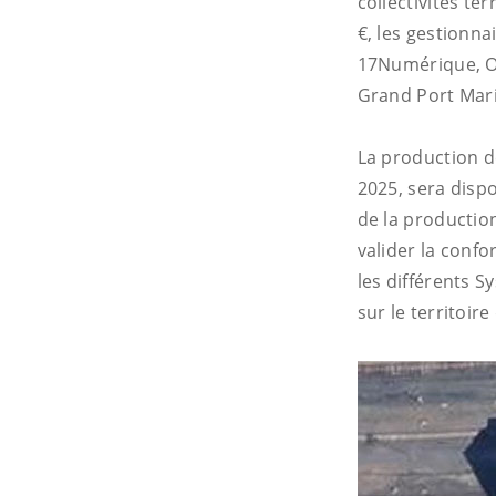
collectivités t
€, les gestionn
17Numérique, Or
Grand Port Mari
La production d
2025, sera dispo
de la productio
valider la confo
les différents 
sur le territoir