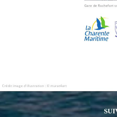
Gare de Rochefort v
Crédit image d'illustration : © murat4art
SUI