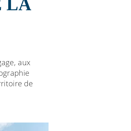
E LA
gage, aux
tographie
ritoire de