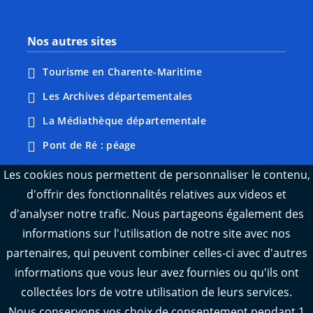
Nos autres sites
Tourisme en Charente-Maritime
Les Archives départementales
La Médiathèque départementale
Pont de Ré : péage
Webcams : Ré info trafic
Les cookies nous permettent de personnaliser le contenu,
d'offrir des fonctionnalités relatives aux videos et
Webcams : Oléron info trafic
d'analyser notre trafic. Nous partageons également des
Manger 17
informations sur l'utilisation de notre site avec nos
Emploi 17
partenaires, qui peuvent combiner celles-ci avec d'autres
L'Observatoire des territoires de Charente-
informations que vous leur avez fournies ou qu'ils ont
Maritime
collectées lors de votre utilisation de leurs services.
Nous conservons vos choix de consentement pendant 1