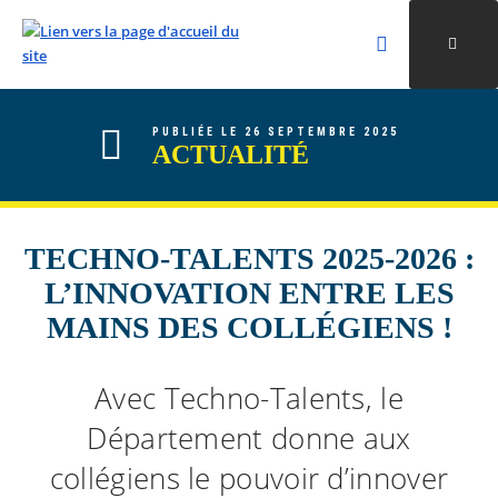
Rechercher
Ouvri
Valider la re
ALLER AU CONTENU
ALLER AU MENU
ALLER À LA RECHERCHE
PUBLIÉE LE 26 SEPTEMBRE 2025
ACTUALITÉ
TECHNO-TALENTS 2025-2026 :
L’INNOVATION ENTRE LES
MAINS DES COLLÉGIENS !
Avec Techno-Talents, le
Département donne aux
collégiens le pouvoir d’innover