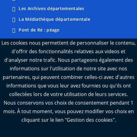
Les Archives départementales
La Médiathèque départementale
Pont de Ré : péage
Webcams : Ré info trafic
Les cookies nous permettent de personnaliser le contenu,
d'offrir des fonctionnalités relatives aux videos et
Webcams : Oléron info trafic
d'analyser notre trafic. Nous partageons également des
Manger 17
informations sur l'utilisation de notre site avec nos
Emploi 17
partenaires, qui peuvent combiner celles-ci avec d'autres
L'Observatoire des territoires de Charente-
informations que vous leur avez fournies ou qu'ils ont
Maritime
collectées lors de votre utilisation de leurs services.
Nous conservons vos choix de consentement pendant 1
mois. À tout moment, vous pouvez modifier vos choix en
cliquant sur le lien "Gestion des cookies".
Aide