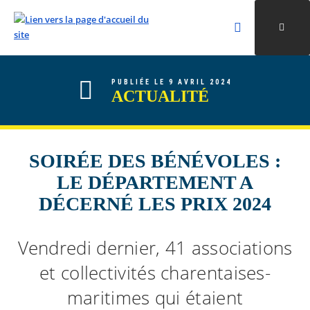
Rechercher
Ouvri
Valider la re
ALLER AU CONTENU
ALLER AU MENU
ALLER À LA RECHERCHE
PUBLIÉE LE 9 AVRIL 2024
ACTUALITÉ
SOIRÉE DES BÉNÉVOLES :
LE DÉPARTEMENT A
DÉCERNÉ LES PRIX 2024
Vendredi dernier, 41 associations
et collectivités charentaises-
maritimes qui étaient