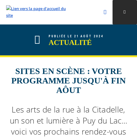
Rechercher
Ouvri
Valider la re
ALLER AU CONTENU
ALLER AU MENU
ALLER À LA RECHERCHE
PUBLIÉE LE 21 AOÛT 2024
ACTUALITÉ
SITES EN SCÈNE : VOTRE
PROGRAMME JUSQU'À FIN
AÔUT
Les arts de la rue à la Citadelle,
un son et lumière à Puy du Lac...
voici vos prochains rendez-vous