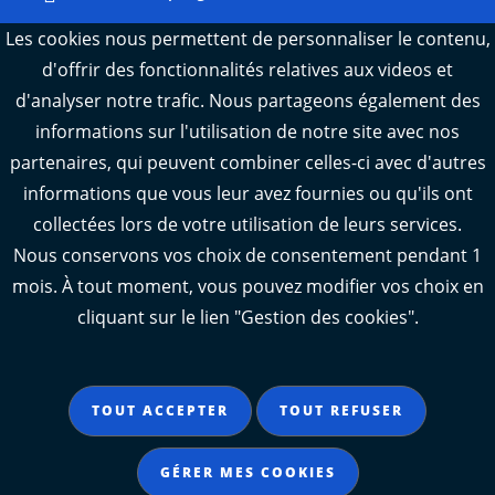
Webcams : Ré info trafic
Les cookies nous permettent de personnaliser le contenu,
d'offrir des fonctionnalités relatives aux videos et
Webcams : Oléron info trafic
d'analyser notre trafic. Nous partageons également des
Manger 17
informations sur l'utilisation de notre site avec nos
Emploi 17
partenaires, qui peuvent combiner celles-ci avec d'autres
L'Observatoire des territoires de Charente-
informations que vous leur avez fournies ou qu'ils ont
Maritime
collectées lors de votre utilisation de leurs services.
Nous conservons vos choix de consentement pendant 1
mois. À tout moment, vous pouvez modifier vos choix en
cliquant sur le lien "Gestion des cookies".
Aide
Accessibilité : partiellement conforme
TOUT ACCEPTER
TOUT REFUSER
Mentions légales
Données personnelles
GÉRER MES COOKIES
Gestion des cookies
Contact