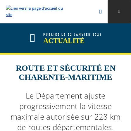
Rechercher
Ouvri
Valider la re
ALLER AU CONTENU
ALLER AU MENU
ALLER À LA RECHERCHE
PUBLIÉE LE 22 JANVIER 2021
ACTUALITÉ
ROUTE ET SÉCURITÉ EN
CHARENTE-MARITIME
Le Département ajuste
progressivement la vitesse
maximale autorisée sur 228 km
de routes départementales.