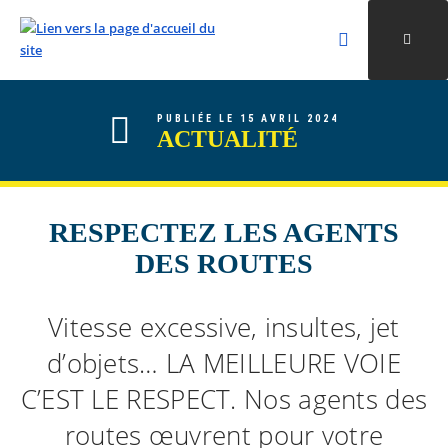
Rechercher
Ouvri
Valider la re
ALLER AU CONTENU
ALLER AU MENU
ALLER À LA RECHERCHE
PUBLIÉE LE 15 AVRIL 2024
ACTUALITÉ
RESPECTEZ LES AGENTS
DES ROUTES
Vitesse excessive, insultes, jet
d’objets… LA MEILLEURE VOIE
C’EST LE RESPECT. Nos agents des
routes œuvrent pour votre