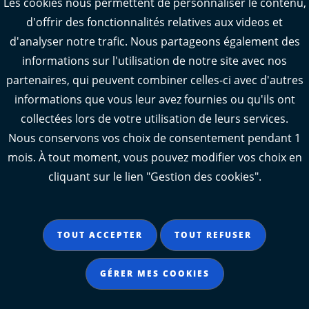
Les cookies nous permettent de personnaliser le contenu,
d'offrir des fonctionnalités relatives aux videos et
Webcams : Oléron info trafic
d'analyser notre trafic. Nous partageons également des
Manger 17
informations sur l'utilisation de notre site avec nos
Emploi 17
partenaires, qui peuvent combiner celles-ci avec d'autres
L'Observatoire des territoires de Charente-
informations que vous leur avez fournies ou qu'ils ont
Maritime
collectées lors de votre utilisation de leurs services.
Nous conservons vos choix de consentement pendant 1
mois. À tout moment, vous pouvez modifier vos choix en
cliquant sur le lien "Gestion des cookies".
Aide
Accessibilité : partiellement conforme
TOUT ACCEPTER
TOUT REFUSER
Mentions légales
Données personnelles
GÉRER MES COOKIES
Gestion des cookies
Contact