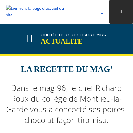
Rechercher
Ouvri
Valider la re
ALLER AU CONTENU
ALLER AU MENU
ALLER À LA RECHERCHE
PUBLIÉE LE 26 SEPTEMBRE 2025
ACTUALITÉ
LA RECETTE DU MAG'
Dans le mag 96, le chef Richard
Roux du collège de Montlieu-la-
Garde vous a concocté ses poires-
chocolat façon tiramisu.