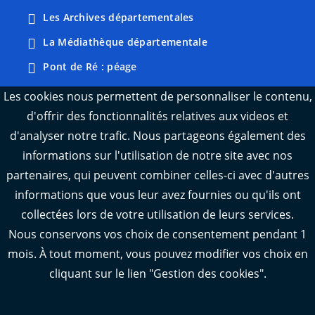
Les Archives départementales
La Médiathèque départementale
Pont de Ré : péage
Webcams : Ré info trafic
Les cookies nous permettent de personnaliser le contenu,
d'offrir des fonctionnalités relatives aux videos et
Webcams : Oléron info trafic
d'analyser notre trafic. Nous partageons également des
Manger 17
informations sur l'utilisation de notre site avec nos
Emploi 17
partenaires, qui peuvent combiner celles-ci avec d'autres
L'Observatoire des territoires de Charente-
informations que vous leur avez fournies ou qu'ils ont
Maritime
collectées lors de votre utilisation de leurs services.
Nous conservons vos choix de consentement pendant 1
mois. À tout moment, vous pouvez modifier vos choix en
cliquant sur le lien "Gestion des cookies".
Aide