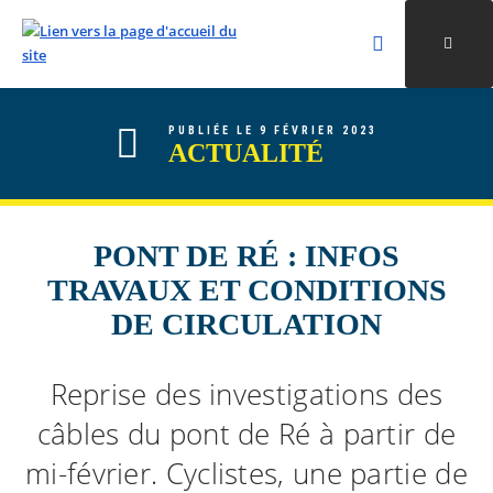
Rechercher
Ouvri
Valider la re
ALLER AU CONTENU
ALLER AU MENU
ALLER À LA RECHERCHE
PUBLIÉE LE 9 FÉVRIER 2023
ACTUALITÉ
PONT DE RÉ : INFOS
TRAVAUX ET CONDITIONS
DE CIRCULATION
Reprise des investigations des
câbles du pont de Ré à partir de
mi-février. Cyclistes, une partie de