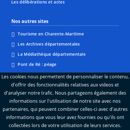
Les délibérations et actes
Nos autres sites
Tourisme en Charente-Maritime
Les Archives départementales
La Médiathèque départementale
Pont de Ré : péage
Webcams : Ré info trafic
Les cookies nous permettent de personnaliser le contenu,
d'offrir des fonctionnalités relatives aux videos et
Webcams : Oléron info trafic
d'analyser notre trafic. Nous partageons également des
Manger 17
informations sur l'utilisation de notre site avec nos
Emploi 17
partenaires, qui peuvent combiner celles-ci avec d'autres
L'Observatoire des territoires de Charente-
informations que vous leur avez fournies ou qu'ils ont
Maritime
collectées lors de votre utilisation de leurs services.