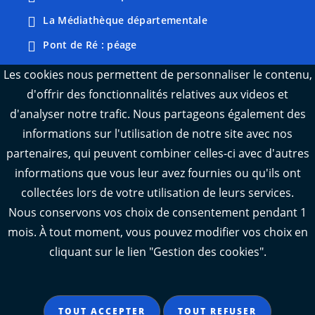
La Médiathèque départementale
Pont de Ré : péage
Webcams : Ré info trafic
Les cookies nous permettent de personnaliser le contenu,
d'offrir des fonctionnalités relatives aux videos et
Webcams : Oléron info trafic
d'analyser notre trafic. Nous partageons également des
Manger 17
informations sur l'utilisation de notre site avec nos
Emploi 17
partenaires, qui peuvent combiner celles-ci avec d'autres
L'Observatoire des territoires de Charente-
informations que vous leur avez fournies ou qu'ils ont
Maritime
collectées lors de votre utilisation de leurs services.
Nous conservons vos choix de consentement pendant 1
mois. À tout moment, vous pouvez modifier vos choix en
cliquant sur le lien "Gestion des cookies".
Aide
Accessibilité : partiellement conforme
TOUT ACCEPTER
TOUT REFUSER