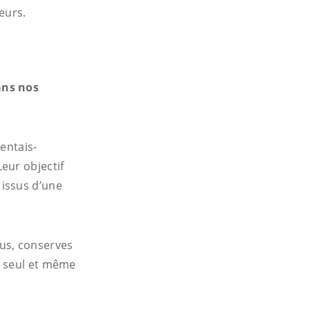
eurs.
ans nos
entais-
eur objectif
issus d’une
jus, conserves
n seul et même