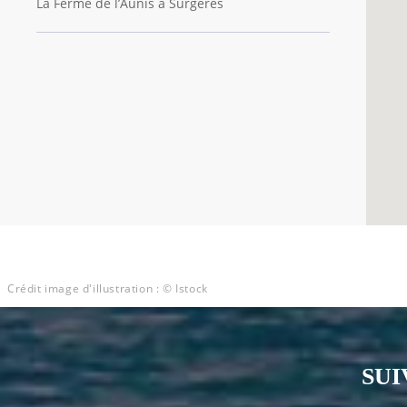
La Ferme de l’Aunis à Surgères
Crédit image d'illustration : © Istock
SUI