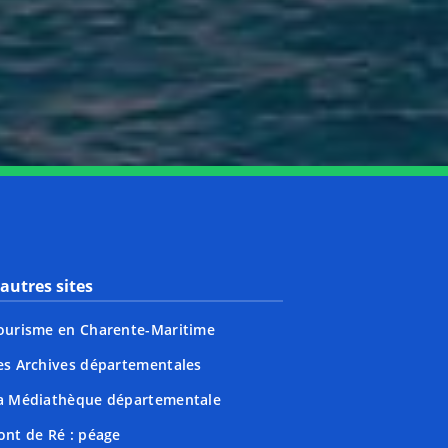
nkedin
page Youtube
autres sites
ourisme en Charente-Maritime
es Archives départementales
a Médiathèque départementale
ont de Ré : péage