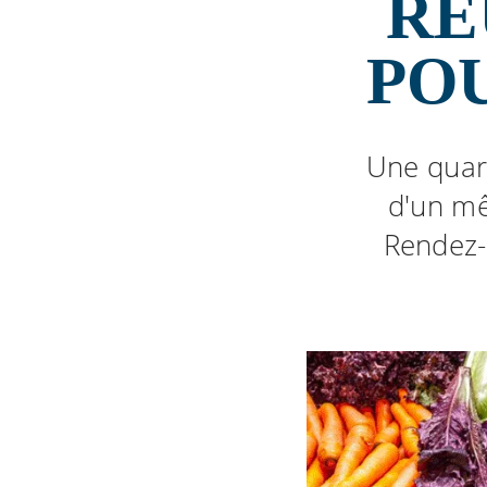
RÉ
PO
Une quar
d'un mê
Rendez-