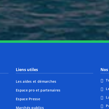
Notre page Instagram
Notre page Facebook
Notre page X
Notre page Tiktok
Notre page Li
Notre 
Liens utiles
Nos 
T
Les aides et démarches
L
Espace pro et partenaires
L
Espace Presse
P
Marchés publics