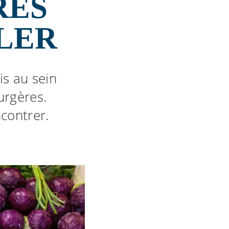
RES
LER
s au sein
urgères.
contrer.