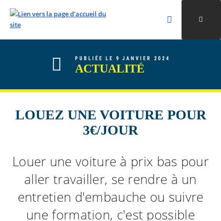
Rechercher
Ouvri
Valider la re
ALLER AU CONTENU
ALLER AU MENU
ALLER À LA RECHERCHE
PUBLIÉE LE 9 JANVIER 2024
ACTUALITÉ
LOUEZ UNE VOITURE POUR
3€/JOUR
Louer une voiture à prix bas pour
aller travailler, se rendre à un
entretien d'embauche ou suivre
une formation, c'est possible