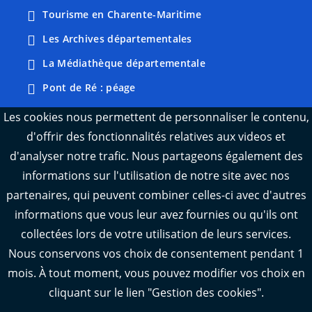
Tourisme en Charente-Maritime
Les Archives départementales
La Médiathèque départementale
Pont de Ré : péage
Webcams : Ré info trafic
Les cookies nous permettent de personnaliser le contenu,
d'offrir des fonctionnalités relatives aux videos et
Webcams : Oléron info trafic
d'analyser notre trafic. Nous partageons également des
Manger 17
informations sur l'utilisation de notre site avec nos
Emploi 17
partenaires, qui peuvent combiner celles-ci avec d'autres
L'Observatoire des territoires de Charente-
informations que vous leur avez fournies ou qu'ils ont
Maritime
collectées lors de votre utilisation de leurs services.
Nous conservons vos choix de consentement pendant 1
mois. À tout moment, vous pouvez modifier vos choix en
cliquant sur le lien "Gestion des cookies".