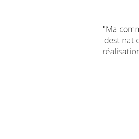
"Ma comm
destinat
réalisati