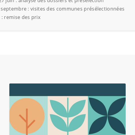
7 juin : analyse des dossiers et présélection
 à septembre : visites des communes présélectionnées
 : remise des prix