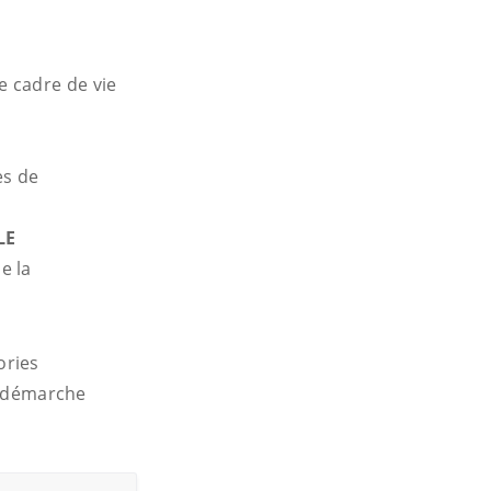
 cadre de vie
es de
LE
e la
ories
 démarche