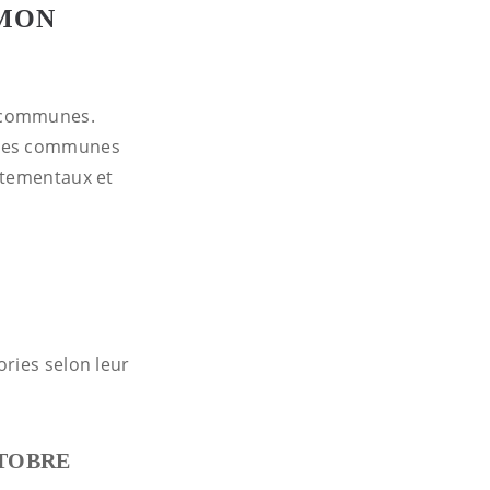
,MON
x communes.
s des communes
rtementaux et
ries selon leur
CTOBRE