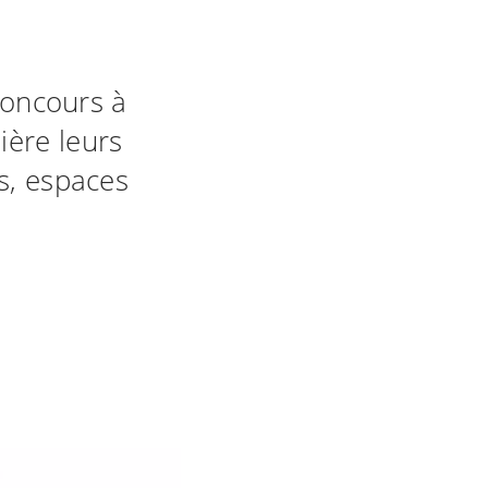
oncours à
ère leurs
s, espaces