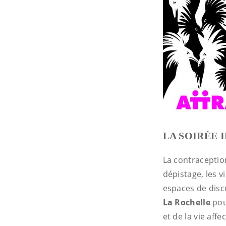
LA SOIRÉE 
La contraception
dépistage, les v
espaces de disc
La Rochelle
pou
et de la vie affec