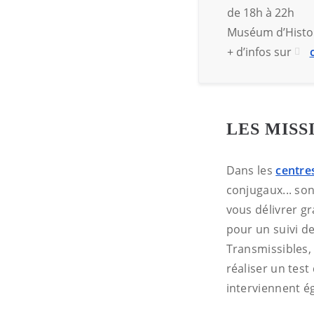
de 18h à 22h
Muséum d’Histoir
+ d’infos sur
LES MISS
Dans les
centre
conjugaux... so
vous délivrer g
pour un suivi d
Transmissibles,
réaliser un test
interviennent ég