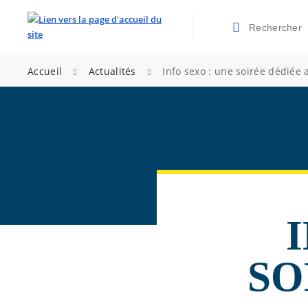
Rechercher
Valider la re
>
>
Accueil
Actualités
Info sexo : une soirée dédiée
SO