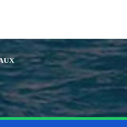
IAUX
nkedin
page Youtube