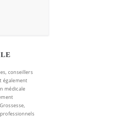
LLE
s, conseillers
nt également
on médicale
lement
 Grossesse,
 professionnels