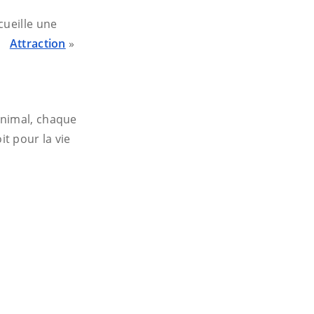
cueille une
Attraction
»
animal, chaque
t pour la vie