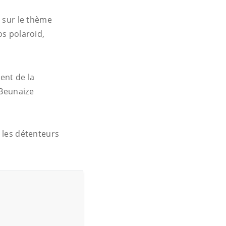
p sur le thème
os polaroid,
ent de la
 Beunaize
r les détenteurs