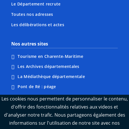
Le Département recrute
Toutes nos adresses
Les délibérations et actes
Nos autres sites
Tourisme en Charente-Maritime
Les Archives départementales
La Médiathèque départementale
Pont de Ré : péage
Webcams : Ré info trafic
Les cookies nous permettent de personnaliser le contenu,
d'offrir des fonctionnalités relatives aux videos et
Webcams : Oléron info trafic
d'analyser notre trafic. Nous partageons également des
Manger 17
informations sur l'utilisation de notre site avec nos
Emploi 17