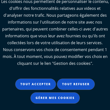
Les cookies nous permettent de personnaliser le contenu,
d'offrir des fonctionnalités relatives aux videos et
Webcams : Oléron info trafic
d'analyser notre trafic. Nous partageons également des
Manger 17
informations sur l'utilisation de notre site avec nos
Emploi 17
partenaires, qui peuvent combiner celles-ci avec d'autres
L'Observatoire des territoires de Charente-
informations que vous leur avez fournies ou qu'ils ont
Maritime
collectées lors de votre utilisation de leurs services.
Nous conservons vos choix de consentement pendant 1
mois. À tout moment, vous pouvez modifier vos choix en
cliquant sur le lien "Gestion des cookies".
Aide
Accessibilité : partiellement conforme
TOUT ACCEPTER
TOUT REFUSER
Mentions légales
Données personnelles
GÉRER MES COOKIES
Gestion des cookies
Contact