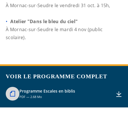
À Mornac-sur-Seudre le vendredi 31 oct. à 15h,
Atelier "Dans le bleu du ciel"
À Mornac-sur-Seudre le mardi 4 nov (public
scolaire).
VOIR LE PROGRAMME COMPLET
Programme Escales en biblis
PDF — 2.68 Mo