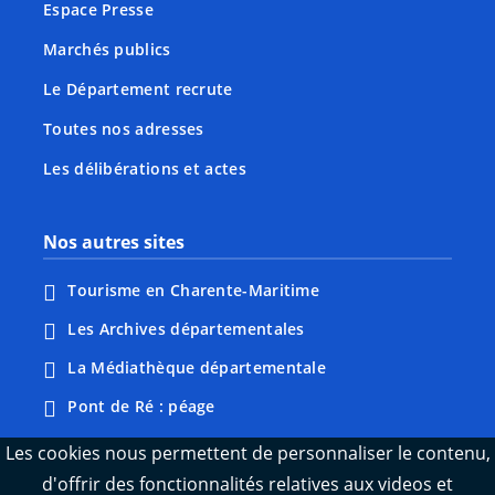
Espace Presse
Marchés publics
Le Département recrute
Toutes nos adresses
Les délibérations et actes
Nos autres sites
Tourisme en Charente-Maritime
Les Archives départementales
La Médiathèque départementale
Pont de Ré : péage
Webcams : Ré info trafic
Les cookies nous permettent de personnaliser le contenu,
d'offrir des fonctionnalités relatives aux videos et
Webcams : Oléron info trafic