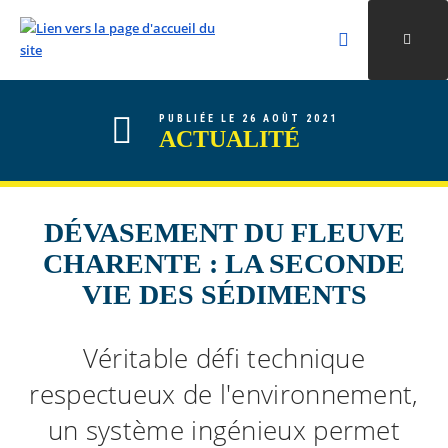
Rechercher
Ouvri
Valider la re
ALLER AU CONTENU
ALLER AU MENU
ALLER À LA RECHERCHE
PUBLIÉE LE 26 AOÛT 2021
ACTUALITÉ
DÉVASEMENT DU FLEUVE
CHARENTE : LA SECONDE
VIE DES SÉDIMENTS
Véritable défi technique
respectueux de l'environnement,
un système ingénieux permet