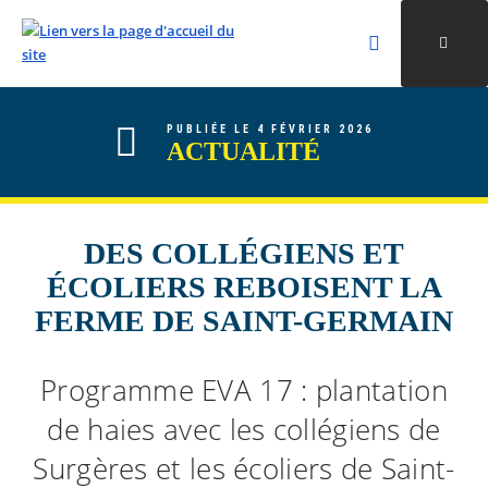
Rechercher
Ouvri
Valider la re
ALLER AU CONTENU
ALLER AU MENU
ALLER À LA RECHERCHE
PUBLIÉE LE 4 FÉVRIER 2026
ACTUALITÉ
DES COLLÉGIENS ET
ÉCOLIERS REBOISENT LA
FERME DE SAINT-GERMAIN
Programme EVA 17 : plantation
de haies avec les collégiens de
Surgères et les écoliers de Saint-