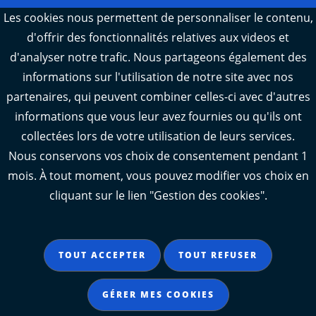
Webcams : Ré info trafic
Les cookies nous permettent de personnaliser le contenu,
d'offrir des fonctionnalités relatives aux videos et
Webcams : Oléron info trafic
d'analyser notre trafic. Nous partageons également des
Manger 17
informations sur l'utilisation de notre site avec nos
Emploi 17
partenaires, qui peuvent combiner celles-ci avec d'autres
L'Observatoire des territoires de Charente-
informations que vous leur avez fournies ou qu'ils ont
Maritime
collectées lors de votre utilisation de leurs services.
Nous conservons vos choix de consentement pendant 1
mois. À tout moment, vous pouvez modifier vos choix en
cliquant sur le lien "Gestion des cookies".
Aide
Accessibilité : partiellement conforme
TOUT ACCEPTER
TOUT REFUSER
Mentions légales
Données personnelles
GÉRER MES COOKIES
Gestion des cookies
Contact