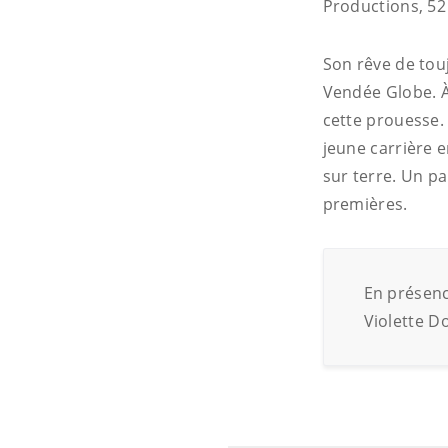
Productions, 52
Son rêve de touj
Vendée Globe. À
cette prouesse. 
jeune carrière 
sur terre. Un p
premières.
En présenc
Violette D