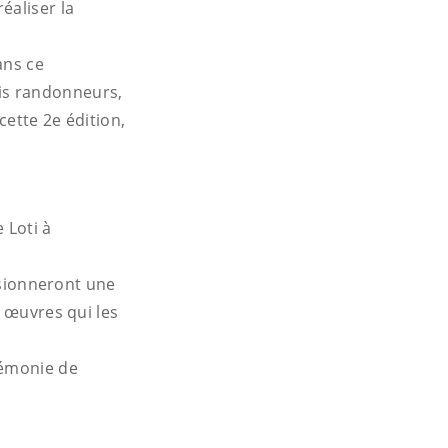
éaliser la
ans ce
is randonneurs,
ette 2e édition,
 Loti à
visionneront une
s œuvres qui les
rémonie de