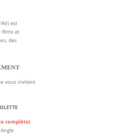
FAV) est
films et
res, des
TEMENT
e vous invitent
IOLETTE
ce complète)
 Angle