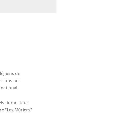
légiens de
ur sous nos
national.
els durant leur
re "Les Mûriers"