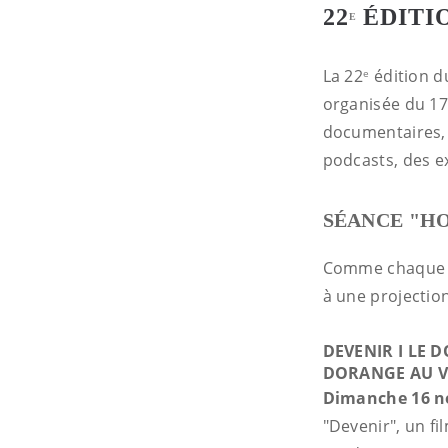
22
ÉDITIO
E
La 22
édition 
e
organisée du 17
documentaires, 
podcasts, des ex
SÉANCE "HO
Comme chaque an
à une projectio
DEVENIR I LE 
DORANGE AU V
Dimanche 16 no
"Devenir", un fi