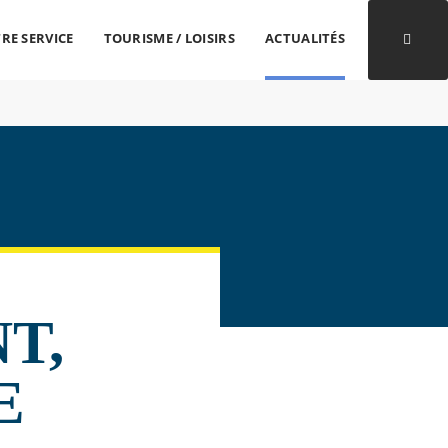
RE SERVICE
TOURISME / LOISIRS
ACTUALITÉS
Ouvri
T,
E