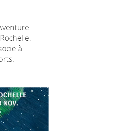
'Aventure
Rochelle.
ocie à
orts.