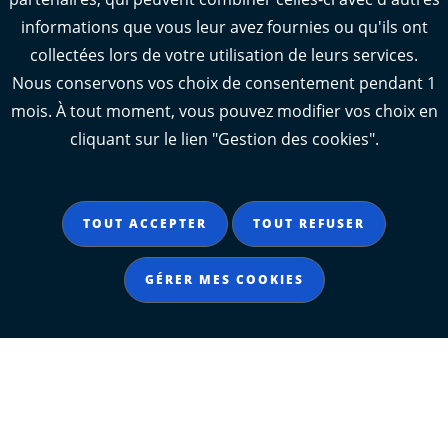
informations que vous leur avez fournies ou qu'ils ont
collectées lors de votre utilisation de leurs services.
VOIR TOUTES LES ACTUALITÉS
Nous conservons vos choix de consentement pendant 1
mois. À tout moment, vous pouvez modifier vos choix en
cliquant sur le lien "Gestion des cookies".
Crédit image d'illustration : © Dept17
SUIVEZ-NOUS SUR LES
TOUT ACCEPTER
TOUT REFUSER
RÉSEAUX SOCIAUX
GÉRER MES COOKIES
Notre page Instagram
Notre page Facebook
Notre page X
Notre page Tiktok
Notre page Link
Notre page Youtube