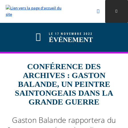
Rechercher
Ouvri
Valider la re
ALLER AU CONTENU
ALLER AU MENU
ALLER À LA RECHERCHE
LE 17 NOVEMBRE 2022
ÉVÉNEMENT
CONFÉRENCE DES
ARCHIVES : GASTON
BALANDE, UN PEINTRE
SAINTONGEAIS DANS LA
GRANDE GUERRE
Gaston Balande rapportera du